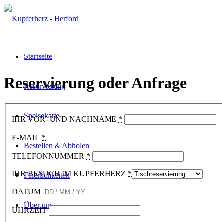
Startseite
Reservierung oder Anfrage
Reservierung
Speisekarte
IHR VOR- UND NACHNAME
*
E-MAIL
*
Bestellen & Abholen
TELEFONNUMMER
*
IHR BESUCH IM KUPFERHERZ
*
Feierlichkeiten
DATUM
Über uns
UHRZEIT