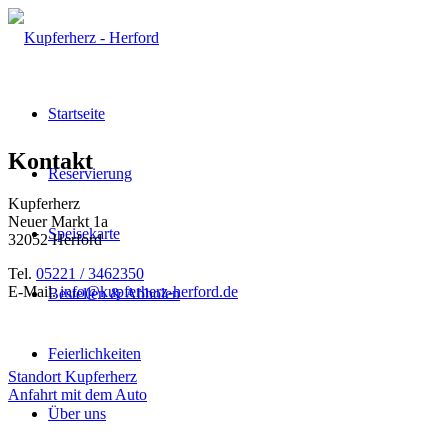
Startseite
Kontakt
Reservierung
Kupferherz
Neuer Markt 1a
Speisekarte
32052 Herford
Tel.
05221 / 3462350
E-Mail.
info@kupferherz-herford.de
Bestellen & Abholen
Feierlichkeiten
Standort Kupferherz
Anfahrt mit dem Auto
Über uns